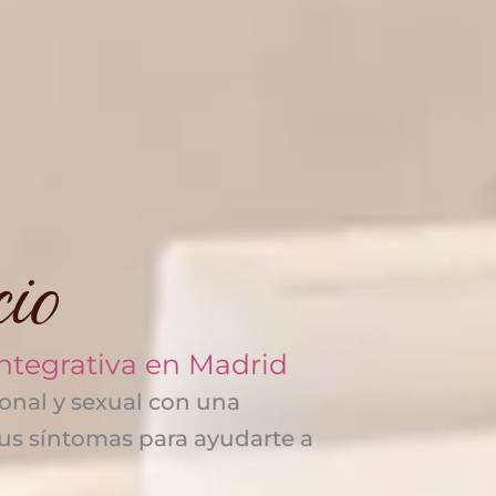
cio
ntegrativa en Madrid
onal y sexual con una
tus síntomas para ayudarte a